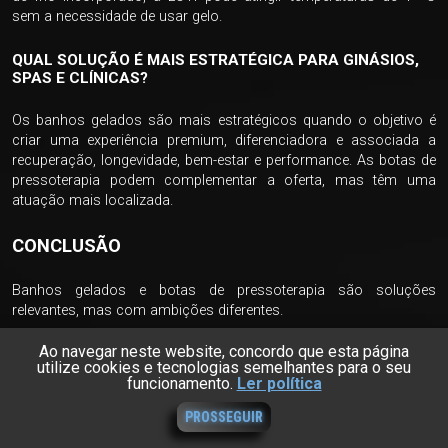
sem a necessidade de usar gelo.
QUAL SOLUÇÃO É MAIS ESTRATÉGICA PARA GINÁSIOS,
SPAS E CLÍNICAS?
Os banhos gelados são mais estratégicos quando o objetivo é
criar uma experiência premium, diferenciadora e associada a
recuperação, longevidade, bem-estar e performance. As botas de
pressoterapia podem complementar a oferta, mas têm uma
atuação mais localizada.
CONCLUSÃO
Banhos gelados e botas de pressoterapia são soluções
relevantes, mas com ambições diferentes.
Ao navegar neste website, concordo que esta página
As botas de pressoterapia são úteis para recuperação localizada
utilize cookies e tecnologias semelhantes para o seu
das pernas, alívio de sensação de peso, retenção de líquidos e
funcionamento.
Ler política
conforto passivo. No entanto, a sua ação é limitada aos
membros inferiores e não oferece a mesma dimensão
PROSSEGUIR
experiencial, mental e estratégica dos banhos gelados.