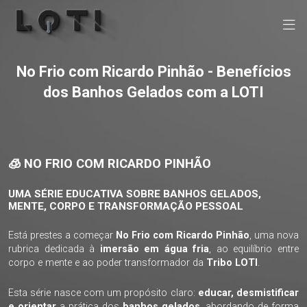
No Frio com Ricardo Pinhão - Benefícios
dos Banhos Gelados com a LOTI
🧊 NO FRIO COM RICARDO PINHÃO
UMA SÉRIE EDUCATIVA SOBRE BANHOS GELADOS,
MENTE, CORPO E TRANSFORMAÇÃO PESSOAL
Está prestes a começar
No Frio com Ricardo Pinhão
, uma nova
rubrica dedicada à
imersão em água fria
, ao equilíbrio entre
corpo e mente e ao poder transformador da
Tribo LOTI
.
Esta série nasce com um propósito claro:
educar, desmistificar
e orientar
a prática dos
banhos gelados
, abordando de forma