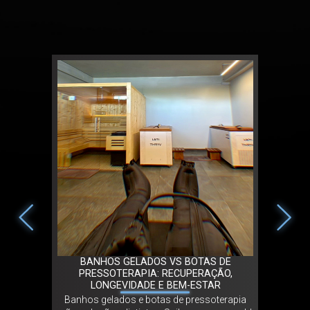
TLETA
BANHOS GELADOS VS BOTAS DE
TRIBO
APOSTA NA
PRESSOTERAPIA: RECUPERAÇÃO,
PORTUGA
ELEVAR A
LONGEVIDADE E BEM-ESTAR
Banhos gelados e botas de pressoterapia
A Tribo