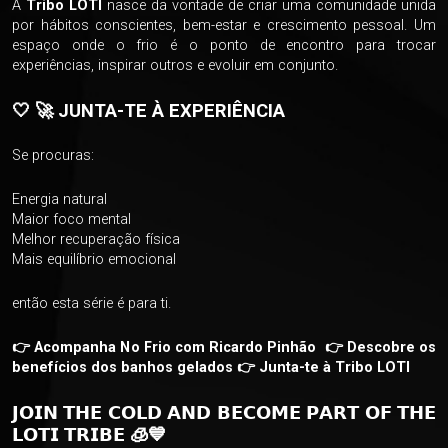
A
Tribo LOTI
nasce da vontade de criar uma comunidade unida
por hábitos conscientes, bem-estar e crescimento pessoal. Um
espaço onde o frio é o ponto de encontro para trocar
experiências, inspirar outros e evoluir em conjunto.
🤍 🚀 JUNTA-TE À EXPERIÊNCIA
Se procuras:
Energia natural
Maior foco mental
Melhor recuperação física
Mais equilíbrio emocional
então esta série é para ti.
👉 Acompanha No Frio com Ricardo Pinhão 👉 Descobre os
benefícios dos banhos gelados 👉 Junta-te à Tribo LOTI
𝗝𝗢𝗜𝗡 𝗧𝗛𝗘 𝗖𝗢𝗟𝗗 𝗔𝗡𝗗 𝗕𝗘𝗖𝗢𝗠𝗘 𝗣𝗔𝗥𝗧 𝗢𝗙 𝗧𝗛𝗘
𝗟𝗢𝗧𝗜 𝗧𝗥𝗜𝗕𝗘 🧊💙