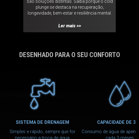
issional do
são soluções distintas. Saiba porque o cold
Made i
os da LOTI
plunge se destaca na recuperação,
pessoas 
enciando a
longevidade, bem-estar e resiliência mental.
colaborat
va.
Ler mais >>
DESENHADO PARA O SEU CONFORTO
SISTEMA DE DRENAGEM
CAPACIDADE DE 38
Simples e rápido, sempre que for
Consumo de água de apenas
necessário a troca de água.
cada 3 meses.