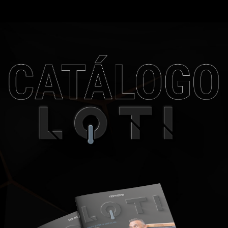
RECUPERAÇÃO
Ao nível desportivo e de alto rendimento.
FÍSICA
A imersão em água fria ajuda a ativar a capacidade de cura
CATÁLOGO LOTI
natural do seu corpo como a redução da inflamação e
SAIBA MAIS
também da dor muscular.
Saber mais >>