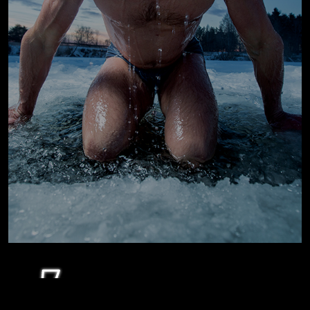
MENTAL
Pratique a disciplina e a concentração. Os banhos de gelo
aumentam o impulso neural, à medida que seus músculos
SAIBA MAIS
aquecem durante o banho, a taxa de impulsos nervosos
para os músculos diminui.
Saber mais >>