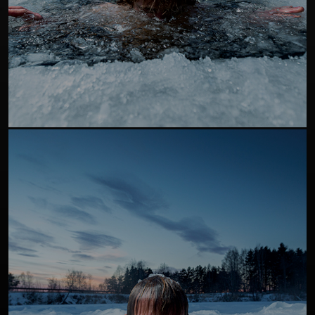
SAÚDE
Grande suporte ao sistema imunológico.
EM GERAL
Além do sistema imunológico os banhos gelados
melhoram a circulação sanguínea. Uma vez que o banho
SAIBA MAIS
de gelo estimula o fluxo sanguíneo do corpo para os