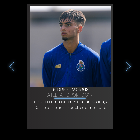
A
RODRIGO MORAIS
ATLETA FC PORTO S17
ATLETA H
uem proucra
Tem sido uma experiência fantástica, a
A minha pr
eração.
LOTI é o melhor produto do mercado