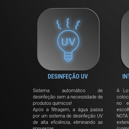
DESINFEÇÃO UV
IN
Sistema automático de
A Lot
desinfeção sem a necessidade de
coloc
produtos químicos!
no e
Após a filtragem, a água passa
escol
por um sistema de desinfeção UV
NOTA:
de alta eficiência, eliminando as
exter
impurezas.
(com