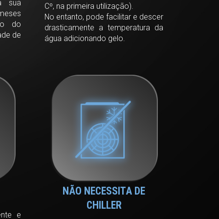
a sua
Cº, na primeira utilização).
 meses
No entanto, pode facilitar e descer
do do
drasticamente a temperatura da
dade de
água adicionando gelo.
NÃO NECESSITA DE
CHILLER
ente e