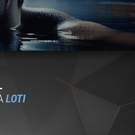
L
A
LOTI