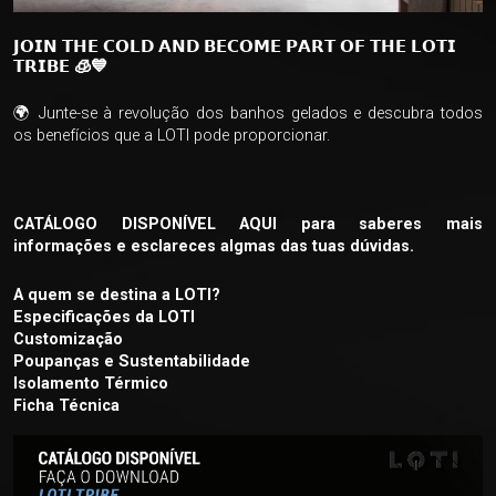
𝗝𝗢𝗜𝗡 𝗧𝗛𝗘 𝗖𝗢𝗟𝗗 𝗔𝗡𝗗 𝗕𝗘𝗖𝗢𝗠𝗘 𝗣𝗔𝗥𝗧 𝗢𝗙 𝗧𝗛𝗘 𝗟𝗢𝗧𝗜
𝗧𝗥𝗜𝗕𝗘 🧊💙
🌍 Junte-se à revolução dos banhos gelados e descubra todos
os benefícios que a LOTI pode proporcionar.
CATÁLOGO DISPONÍVEL AQUI
para saberes mais
informações e esclareces algmas das tuas dúvidas.
A quem se destina a LOTI?
Especificações da LOTI
Customização
Poupanças e Sustentabilidade
Isolamento Térmico
Ficha Técnica