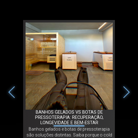
TLETA
BANHOS GELADOS VS BOTAS DE
LOTI C
APOSTA NA
PRESSOTERAPIA: RECUPERAÇÃO,
20
ELEVAR A
LONGEVIDADE E BEM-ESTAR
N
Banhos gelados e botas de pressoterapia
LOTI mar
issional do
são soluções distintas. Saiba porque o cold
2026, c