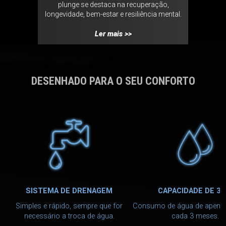
os da LOTI
plunge se destaca na recuperação,
novas o
enciando a
longevidade, bem-estar e resiliência mental.
m
va.
Ler mais >>
DESENHADO PARA O SEU CONFORTO
SISTEMA DE DRENAGEM
CAPACIDADE DE 38
Simples e rápido, sempre que for
Consumo de água de apenas
necessário a troca de água.
cada 3 meses.