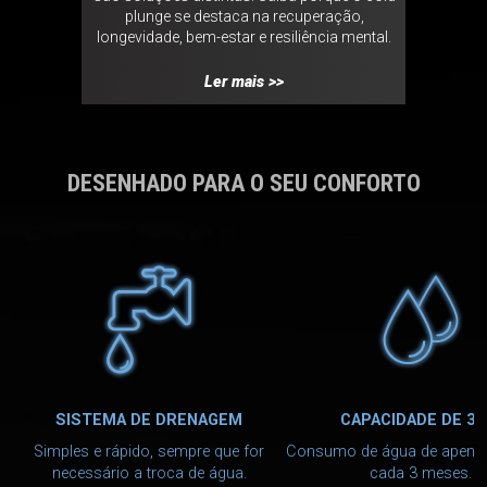
plunge se destaca na recuperação,
pessoas 
ambiental,
longevidade, bem-estar e resiliência mental.
colaborat
vo.
Ler mais >>
DESENHADO PARA O SEU CONFORTO
SISTEMA DE DRENAGEM
CAPACIDADE DE 38
Simples e rápido, sempre que for
Consumo de água de apenas
necessário a troca de água.
cada 3 meses.