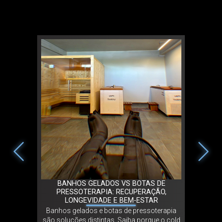
 2026 EM
BANHOS GELADOS VS BOTAS DE
TRIBO
 GELADOS
PRESSOTERAPIA: RECUPERAÇÃO,
PORTUGA
LONGEVIDADE E BEM-ESTAR
2026 em
Banhos gelados e botas de pressoterapia
A Tribo
lados,
são soluções distintas. Saiba porque o cold
Made i
as e