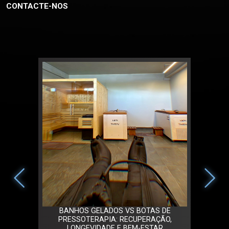
CONTACTE-NOS
 2026 EM
BANHOS GELADOS VS BOTAS DE
TRIBO
 GELADOS
PRESSOTERAPIA: RECUPERAÇÃO,
PORTUGA
LONGEVIDADE E BEM-ESTAR