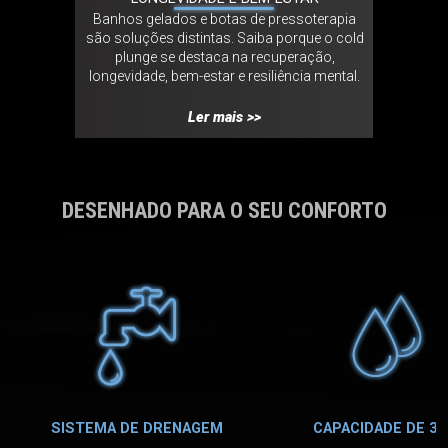
2026 em
Banhos gelados e botas de pressoterapia
A Tribo
lados,
são soluções distintas. Saiba porque o cold
Made i
as e
plunge se destaca na recuperação,
pessoas 
ambiental,
longevidade, bem-estar e resiliência mental.
colaborat
vo.
Ler mais >>
DESENHADO PARA O SEU CONFORTO
SISTEMA DE DRENAGEM
CAPACIDADE DE 38